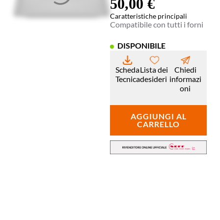
50,00
€
Caratteristiche principali
Compatibile con tutti i forni
DISPONIBILE
Scheda
Lista dei
Chiedi
Tecnica
desideri
informazi
oni
AGGIUNGI AL
CARRELLO