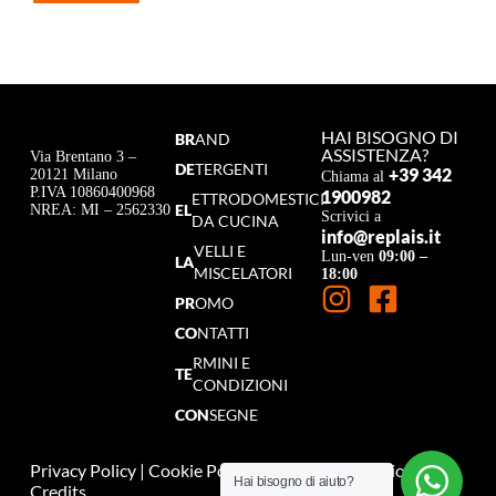
HAI BISOGNO DI
BR
AND
ASSISTENZA?
Via Brentano 3 –
DE
TERGENTI
+39 342
20121 Milano
Chiama al
P.IVA 10860400968
1900982
ETTRODOMESTICI
EL
NREA: MI – 2562330
Scrivici a
DA CUCINA
info@replais.it
VELLI E
Lun-ven
09:00 –
LA
MISCELATORI
18:00
PR
OMO
CO
NTATTI
RMINI E
TE
CONDIZIONI
CON
SEGNE
Privacy Policy
|
Cookie Policy
|
Termini e Condizioni
|
Hai bisogno di aiuto?
Credits