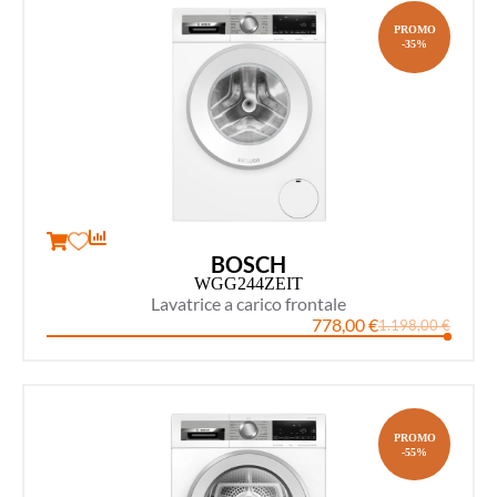
PROMO
-35%
BOSCH
WGG244ZEIT
Lavatrice a carico frontale
778,00
€
1.198,00
€
PROMO
-55%