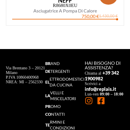
NEFF
R8680X0EU
Asciugatrice A Pompa Di Calore
750,00
€
1.430,00
€
HAI BISOGNO DI
BR
AND
ASSISTENZA?
Via Brentano 3 – 20121
DE
TERGENTI
+39 342
Milano
Chiama al
P.IVA 10860400968
1900982
ETTRODOMESTICI
EL
NREA: MI – 2562330
Scrivici a
DA CUCINA
info@replais.it
VELLI E
Lun-ven
09:00 – 18:00
LA
MISCELATORI
PR
OMO
CO
NTATTI
RMINI E
TE
CONDIZIONI