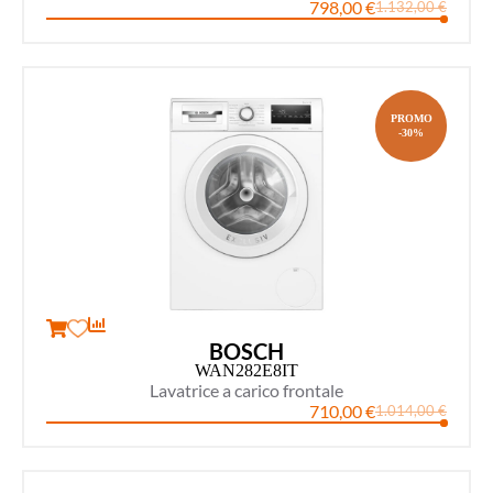
798,00
€
1.132,00
€
PROMO
-30%
BOSCH
WAN282E8IT
Lavatrice a carico frontale
710,00
€
1.014,00
€