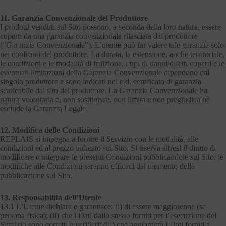
11. Garanzia Convenzionale del Produttore
I prodotti venduti sul Sito possono, a seconda della loro natura, essere
coperti da una garanzia convenzionale rilasciata dal produttore
(”Garanzia Convenzionale”). L’utente può far valere tale garanzia solo
nei confronti del produttore. La durata, la estensione, anche territoriale,
le condizioni e le modalità di fruizione, i tipi di danni/difetti coperti e le
eventuali limitazioni della Garanzia Convenzionale dipendono dal
singolo produttore e sono indicati nel c.d. certificato di garanzia
scaricabile dal sito del produttore. La Garanzia Convenzionale ha
natura volontaria e, non sostituisce, non limita e non pregiudica nè
esclude la Garanzia Legale.
12. Modifica delle Condizioni
REPLAIS si impegna a fornire il Servizio con le modalità, alle
condizioni ed al prezzo indicato sul Sito. Si riserva altresì il diritto di
modificare o integrare le presenti Condizioni pubblicandole sul Sito: le
modifiche alle Condizioni saranno efficaci dal momento della
pubblicazione sul Sito.
13. Responsabilità dell’Utente
13.1 L’Utente dichiara e garantisce: (i) di essere maggiorenne (se
persona fisica); (ii) che i Dati dallo stesso forniti per l’esecuzione del
Servizio sono corretti e veritieri; (iii) che aggiornerà i Dati forniti a