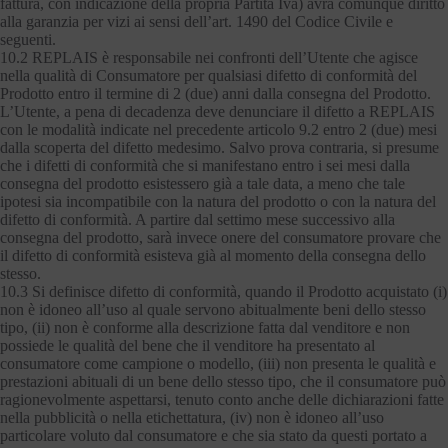
fattura, con indicazione della propria Partita Iva) avrà comunque diritto
alla garanzia per vizi ai sensi dell’art. 1490 del Codice Civile e
seguenti.
10.2 REPLAIS è responsabile nei confronti dell’Utente che agisce
nella qualità di Consumatore per qualsiasi difetto di conformità del
Prodotto entro il termine di 2 (due) anni dalla consegna del Prodotto.
L’Utente, a pena di decadenza deve denunciare il difetto a REPLAIS
con le modalità indicate nel precedente articolo 9.2 entro 2 (due) mesi
dalla scoperta del difetto medesimo. Salvo prova contraria, si presume
che i difetti di conformità che si manifestano entro i sei mesi dalla
consegna del prodotto esistessero già a tale data, a meno che tale
ipotesi sia incompatibile con la natura del prodotto o con la natura del
difetto di conformità. A partire dal settimo mese successivo alla
consegna del prodotto, sarà invece onere del consumatore provare che
il difetto di conformità esisteva già al momento della consegna dello
stesso.
10.3 Si definisce difetto di conformità, quando il Prodotto acquistato (i)
non è idoneo all’uso al quale servono abitualmente beni dello stesso
tipo, (ii) non è conforme alla descrizione fatta dal venditore e non
possiede le qualità del bene che il venditore ha presentato al
consumatore come campione o modello, (iii) non presenta le qualità e
prestazioni abituali di un bene dello stesso tipo, che il consumatore può
ragionevolmente aspettarsi, tenuto conto anche delle dichiarazioni fatte
nella pubblicità o nella etichettatura, (iv) non è idoneo all’uso
particolare voluto dal consumatore e che sia stato da questi portato a