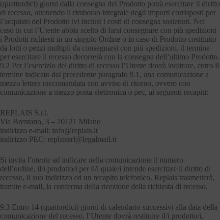
(quattordici) giorni dalla consegna del Prodotto potrà esercitare il diritto
di recesso, ottenendo il rimborso integrale degli importi corrisposti per
l’acquisto del Prodotto ivi inclusi i costi di consegna sostenuti. Nel
caso in cui l’Utente abbia scelto di farsi consegnare con più spedizioni
i Prodotti richiesti in un singolo Ordine o in caso di Prodotto costituito
da lotti o pezzi multipli da consegnarsi con più spedizioni, il termine
per esercitare il recesso decorrerà con la consegna dell’ultimo Prodotto.
9.2 Per l’esercizio del diritto di recesso l’Utente dovrà inoltrare, entro il
termine indicato dal precedente paragrafo 9.1, una comunicazione a
mezzo lettera raccomandata con avviso di ritorno, ovvero con
comunicazione a mezzo posta elettronica o pec, ai seguenti recapiti:
REPLAIS S.r.l.
Via Brentano, 3 – 20121 Milano
indirizzo e-mail: info@replais.it
indirizzo PEC: replaissrl@legalmail.it
Si invita l’utente ad indicare nella comunicazione il numero
dell’ordine, il/i prodotto/i per il/i quale/i intende esercitare il diritto di
recesso, il suo indirizzo ed un recapito telefonico. Replais trasmetterà,
tramite e-mail, la conferma della ricezione della richiesta di recesso.
9.3 Entro 14 (quattordici) giorni di calendario successivi alla data della
comunicazione del recesso, l’Utente dovrà restituire il/i prodotto/i,