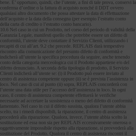
bene. E’ opportuno, quindi, che l’utente, a fini di tale prova, conservi la
conferma d’ordine o la fattura di acquisto nonché il DDT ovvero
qualsiasi altro documento che possa attestare la data di effettuazione
dell’acquisto e la data della consegna (per esempio l’estratto conto
della carta di credito o l’estratto conto bancario).
10.6 Nel caso in cui un Prodotto, nel corso del periodo di validità della
Garanzia Legale, manifesti quello che potrebbe essere un difetto di
conformità, l’utente deve contattare il Servizio Clienti, utilizzando i
recapiti di cui all’art. 9.2 che precede. REPLAIS darà tempestivo
riscontro alla comunicazione del presunto difetto di conformità e
indicherà all’utente la specifica procedura da seguire, anche tenendo
conto della categoria merceologica cui il Prodotto appartiene e/o del
difetto denunciato. A seconda della tipologia di prodotto, il Servizio
Clienti indicherà all’utente se: (i) il Prodotto può essere inviato al
centro di assistenza competente oppure (ii) se è prevista l’assistenza in
loco. Nel caso di cui al punto (ii) sopra, REPLAIS concorderà con
l’utente una data utile per l’accesso dell’assistenza in loco. In ogni
caso, il centro di assistenza competente effettuerà le verifiche
necessarie ad accertare la sussistenza o meno del difetto di conformità
lamentato. Nel caso in cui il difetto sussista, qualora l’utente abbia
scelto, tra i rimedi disponibili, la riparazione, il centro di assistenza
procederà alla riparazione. Qualora, invece, l’utente abbia scelto la
sostituzione ed essa non sia per REPLAIS eccessivamente onerosa o
oggettivamente impossibile rispetto alla riparazione, si provvederà alla
sostituzione del Prodotto. Qualora il centro di assistenza riscontri il