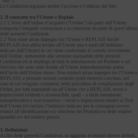
“Sito”).
Le Condizioni regolano inoltre l’accesso e l’utilizzo del Sito.
2. Il contratto tra l’Utente e Replais
2.1 L’invio dell’ordine d’acquisto (“Ordine”) da parte dell’Utente
comporta l’integrale conoscenza e accettazione da parte di quest’ultimo
delle presenti Condizioni.
2.2 Non esiste alcun impegno tra l’Utente e REPLAIS finché
REPLAIS non abbia inviato all’Utente una e-mail (all’indirizzo
indicato dall’Utente) in cui viene confermato il corretto ricevimento
dell’Ordine, unitamente alla versione stampabile delle presenti
Condizioni ed al riepilogo di tutte le informazioni sul Prodotto e sul
Servizio che sono state fornite all’Utente immediatamente prima
dell’invio dell’Ordine stesso. Non esisterà alcun impegno tra l’Utente e
REPLAIS, e pertanto nessun contratto potrà ritenersi concluso, nel
caso in cui vengano commessi, nella procedura di compilazione degli
Ordini, per fatti imputabili sia all’Utente che a REPLAIS, errori o
imprecisioni evidenti e riconoscibili, quali – a titolo meramente
esemplificativo e non esaustivo – errori o imprecisioni relativi ai Dati
dell’Utente (ivi incluso l’indirizzo indicato per la consegna) ovvero
relativi all’identificazione e/o selezione dei Prodotti e/o delle relative
quantità e/o del relativo prezzo.
3. Definizioni
Ai fini delle presenti Condizioni, in aggiunta ai termini altrove definiti,