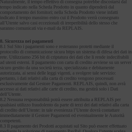
Naturalmente, il tempo effettivo di consegna potrebbe discostarsi dal
tempo indicato nella Scheda Prodotto in quanto dipenderà dal
comportamento dei fornitori; nella Scheda Prodotto viene infatti
indicato il tempo massimo entro cui il Prodotto verrà consegnato
all’Utente salvo casi eccezionali di irreperibilità dello stesso che
saranno comunicati via e-mail da REPLAIS.
8. Sicurezza nei pagamenti
8.1 Sul Sito i pagamenti sono e resteranno protetti mediante il
protocollo di comunicazione sicura https un sistema di difesa dei dati in
rete. Utilizziamo 256 bit di criptatura dei dati che li rende indecifrabili
ad utenti esterni. Il pagamento con carta di credito avviene su un server
sicuro gestito da una società terza, specializzata e debitamente
autorizzata, ai sensi delle leggi vigenti, a svolgere tale servizio:
pertanto, i dati relativi alla carta di credito vengono processati
esclusivamente dal Gestore Pagamenti. REPLAIS, quindi, non avrà
accesso ai dati relativi alle carte di credito, ma gestirà solo i Dati
dell’Utente.
8.2 Nessuna responsabilità potrà essere attribuita a REPLAIS per
qualsiasi utilizzo fraudolento da parte di terzi dei dati relativi alla carta
di credito dell’Utente: in tale evenienza l’Utente dovrà contattare
immediatamente il Gestore Pagamenti ed eventualmente le Autorità
competenti.
8.3 Il pagamento dei Prodotti acquistati sul Sito può essere effettuato
mediante la soluzione di pagamento PayPal. Qualora l’utente scelga