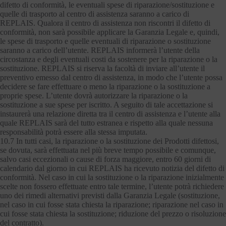
difetto di conformità, le eventuali spese di riparazione/sostituzione e
quelle di trasporto al centro di assistenza saranno a carico di
REPLAIS. Qualora il centro di assistenza non riscontri il difetto di
conformità, non sarà possibile applicare la Garanzia Legale e, quindi,
le spese di trasporto e quelle eventuali di riparazione o sostituzione
saranno a carico dell’utente. REPLAIS informerà l’utente della
circostanza e degli eventuali costi da sostenere per la riparazione o la
sostituzione. REPLAIS si riserva la facoltà di inviare all’utente il
preventivo emesso dal centro di assistenza, in modo che l’utente possa
decidere se fare effettuare o meno la riparazione o la sostituzione a
proprie spese. L’utente dovrà autorizzare la riparazione o la
sostituzione a sue spese per iscritto. A seguito di tale accettazione si
instaurerà una relazione diretta tra il centro di assistenza e l’utente alla
quale REPLAIS sarà del tutto estranea e rispetto alla quale nessuna
responsabilità potrà essere alla stessa imputata.
10.7 In tutti casi, la riparazione o la sostituzione dei Prodotti difettosi,
se dovuta, sarà effettuata nel più breve tempo possibile e comunque,
salvo casi eccezionali o cause di forza maggiore, entro 60 giorni di
calendario dal giorno in cui REPLAIS ha ricevuto notizia del difetto di
conformità. Nel caso in cui la sostituzione o la riparazione inizialmente
scelte non fossero effettuate entro tale termine, l’utente potrà richiedere
uno dei rimedi alternativi previsti dalla Garanzia Legale (sostituzione,
nel caso in cui fosse stata chiesta la riparazione; riparazione nel caso in
cui fosse stata chiesta la sostituzione; riduzione del prezzo o risoluzione
del contratto).