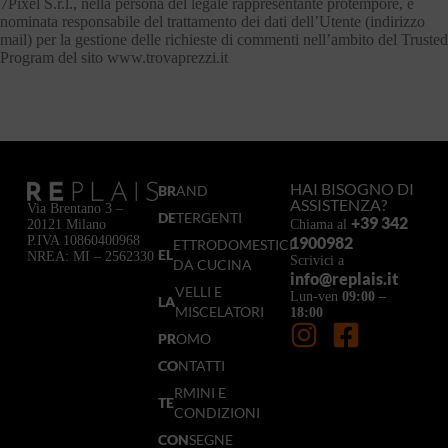
7Pixel S.r.l., nella persona del legale rappresentante protempore, è
nominata responsabile del trattamento dei dati dell’Utente (indirizzo
mail) per la gestione delle richieste di commenti nell’ambito del Trusted
Program del sito www.trovaprezzi.it
HAI BISOGNO DI
BR
AND
ASSISTENZA?
Via Brentano 3 –
DE
TERGENTI
+39 342
Chiama al
20121 Milano
1900982
P.IVA 10860400968
ETTRODOMESTICI
EL
NREA: MI – 2562330
Scrivici a
DA CUCINA
info@replais.it
VELLI E
Lun-ven
09:00 –
LA
MISCELATORI
18:00
PR
OMO
CO
NTATTI
RMINI E
TE
CONDIZIONI
CON
SEGNE