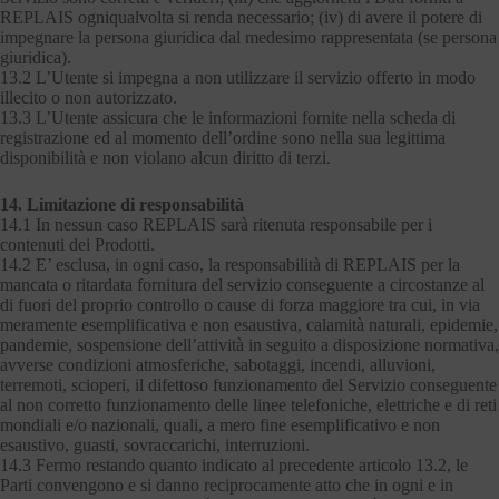
REPLAIS ogniqualvolta si renda necessario; (iv) di avere il potere di
impegnare la persona giuridica dal medesimo rappresentata (se persona
giuridica).
13.2 L’Utente si impegna a non utilizzare il servizio offerto in modo
illecito o non autorizzato.
13.3 L’Utente assicura che le informazioni fornite nella scheda di
registrazione ed al momento dell’ordine sono nella sua legittima
disponibilità e non violano alcun diritto di terzi.
14. Limitazione di responsabilità
14.1 In nessun caso REPLAIS sarà ritenuta responsabile per i
contenuti dei Prodotti.
14.2 E’ esclusa, in ogni caso, la responsabilità di REPLAIS per la
mancata o ritardata fornitura del servizio conseguente a circostanze al
di fuori del proprio controllo o cause di forza maggiore tra cui, in via
meramente esemplificativa e non esaustiva, calamità naturali, epidemie,
pandemie, sospensione dell’attività in seguito a disposizione normativa,
avverse condizioni atmosferiche, sabotaggi, incendi, alluvioni,
terremoti, scioperi, il difettoso funzionamento del Servizio conseguente
al non corretto funzionamento delle linee telefoniche, elettriche e di reti
mondiali e/o nazionali, quali, a mero fine esemplificativo e non
esaustivo, guasti, sovraccarichi, interruzioni.
14.3 Fermo restando quanto indicato al precedente articolo 13.2, le
Parti convengono e si danno reciprocamente atto che in ogni e in