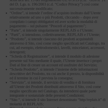
del D. Lgs. n. 196/2003 (c.d. “Codice Privacy”) così come
successivamente modificato;
“Ordine”, si intende l’ordine d’acquisto inoltrato dall’Utente
relativamente ad uno o più Prodotti, cliccando – dopo aver
compilato i campi obbligatori ed aver scelto la modalità di
pagamento – sul pulsante “Procedi al pagamento”;
“Parte”, si intende singolarmente REPLAIS o l’Utente;
“Parti”, si intendono, collettivamente, REPLAIS e l’Utente;
“Prodotto”, si intende ciascuno dei prodotti acquistabili
attraverso il Sito, così come meglio specificati nel Catalogo, tra
cui, ad esempio, elettrodomestici, lavelli, miscelatori, accessori,
detergenti;
“Scheda di Registrazione”, si intende il modulo di adesione
presente sul Sito mediante il quale, l’Utente inserisce i propri
Dati al fine di creare un account ed usufruire del Servizio;
“Scheda Prodotto”, si intende l’insieme delle informazioni
descrittive del Prodotto, tra cui anche il prezzo, la disponibilità
ed il termine in cui è prevista la consegna;
“Servizio”, si intende, il servizio di vendita e di fornitura
all’Utente dei Prodotti distribuiti attraverso il Sito, così come
meglio specificato nel Catalogo, da intendersi quale parte
integrante e sostanziale delle presenti Condizioni;
“Sito “, si intende il sito Internet denominato “http//replais.it” di
titolarità di REPLAIS;