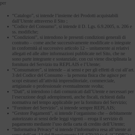
per
“Catalogo”, si intende l’insieme dei Prodotti acquistabili
dall’Utente attraverso il Sito ;
“Codice del Consumo”, si intende il D. Lgs. 6.9.2005, n. 206 e
ss. modifiche;
“Condizioni”, si intendono le presenti condizioni generali di
contratto – come anche successivamente modificate o integrate
in conformità al successivo articolo 12 – unitamente ai relativi
allegati ed alle altre informazioni pubblicate nel Sito, che ne
sono parte integrante e sostanziale, con cui viene disciplinata la
fornitura del Servizio tra REPLAIS e l’Utente;
“Consumatore”, si intende – ai sensi e per gli effetti di cui all’art.
3 del Codice del Consumo – la persona fisica che agisce per
scopi estranei all’attività imprenditoriale, commerciale,
artigianale o professionale eventualmente svolta;
“Dati”, si intendono i dati comunicati dall’Utente e necessari per
l’esecuzione degli adempimenti, anche fiscali, richiesti dalla
normativa nel tempo applicabile per la fornitura del Servizio;
“Fornitore del Servizio”, si intende sempre REPLAIS;
“Gestore Pagamenti”, si intende l’organismo che – debitamente
autorizzato ai sensi delle leggi vigenti – eroga il servizio di
pagamento mediante l’uso della carta di credito dell’Utente;
“Informativa Privacy” si intende l’informativa resa all’utente ai
sensi dell’art. 13 del Regolamento UE 679/19 (c.d. “GDPR”) e