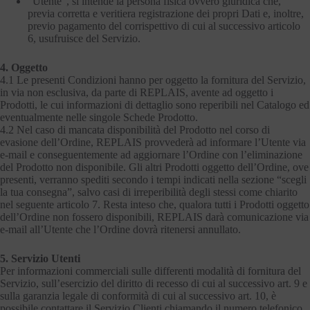
“Utente”, si intende la persona fisica ovvero giuridica che,
previa corretta e veritiera registrazione dei propri Dati e, inoltre,
previo pagamento del corrispettivo di cui al successivo articolo
6, usufruisce del Servizio.
4. Oggetto
4.1 Le presenti Condizioni hanno per oggetto la fornitura del Servizio,
in via non esclusiva, da parte di REPLAIS, avente ad oggetto i
Prodotti, le cui informazioni di dettaglio sono reperibili nel Catalogo ed
eventualmente nelle singole Schede Prodotto.
4.2 Nel caso di mancata disponibilità del Prodotto nel corso di
evasione dell’Ordine, REPLAIS provvederà ad informare l’Utente via
e-mail e conseguentemente ad aggiornare l’Ordine con l’eliminazione
del Prodotto non disponibile. Gli altri Prodotti oggetto dell’Ordine, ove
presenti, verranno spediti secondo i tempi indicati nella sezione “scegli
la tua consegna”, salvo casi di irreperibilità degli stessi come chiarito
nel seguente articolo 7. Resta inteso che, qualora tutti i Prodotti oggetto
dell’Ordine non fossero disponibili, REPLAIS darà comunicazione via
e-mail all’Utente che l’Ordine dovrà ritenersi annullato.
5. Servizio Utenti
Per informazioni commerciali sulle differenti modalità di fornitura del
Servizio, sull’esercizio del diritto di recesso di cui al successivo art. 9 e
sulla garanzia legale di conformità di cui al successivo art. 10, è
possibile contattare il Servizio Clienti chiamando il numero telefonico