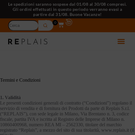
Le spedizioni saranno sospese dal 01/08 al 30/08 compresi.
Gli ordini effettuati in questo periodo verranno evasi a
partire dal 31/08. Buone Vacanze!
0
Termini e Condizioni
1. Validità
Le presenti condizioni generali di contratto (“Condizioni”) regolano il
servizio di vendita e di fornitura dei Prodotti da parte di Replais S.r.l.
(“REPLAIS”), con sede legale in Milano, Via Brentano n. 3, codice
fiscale, partita IVA e iscritta al Registro delle Imprese di Milano n.
10860400968, numero REA MI – 2562330, titolare del marchio
registrato “Replais”, a mezzo del sito di sua titolarità, www.replais.it (il