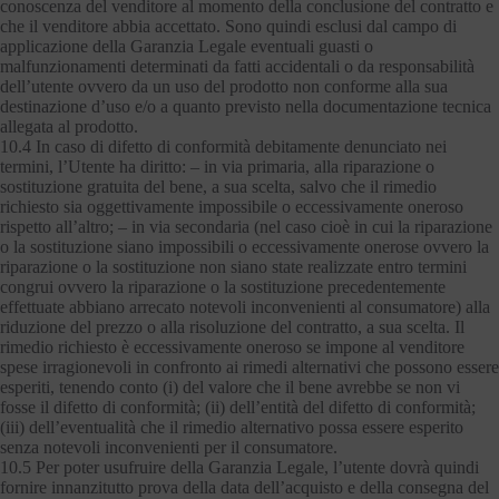
conoscenza del venditore al momento della conclusione del contratto e
che il venditore abbia accettato. Sono quindi esclusi dal campo di
applicazione della Garanzia Legale eventuali guasti o
malfunzionamenti determinati da fatti accidentali o da responsabilità
dell’utente ovvero da un uso del prodotto non conforme alla sua
destinazione d’uso e/o a quanto previsto nella documentazione tecnica
allegata al prodotto.
10.4 In caso di difetto di conformità debitamente denunciato nei
termini, l’Utente ha diritto: – in via primaria, alla riparazione o
sostituzione gratuita del bene, a sua scelta, salvo che il rimedio
richiesto sia oggettivamente impossibile o eccessivamente oneroso
rispetto all’altro; – in via secondaria (nel caso cioè in cui la riparazione
o la sostituzione siano impossibili o eccessivamente onerose ovvero la
riparazione o la sostituzione non siano state realizzate entro termini
congrui ovvero la riparazione o la sostituzione precedentemente
effettuate abbiano arrecato notevoli inconvenienti al consumatore) alla
riduzione del prezzo o alla risoluzione del contratto, a sua scelta. Il
rimedio richiesto è eccessivamente oneroso se impone al venditore
spese irragionevoli in confronto ai rimedi alternativi che possono essere
esperiti, tenendo conto (i) del valore che il bene avrebbe se non vi
fosse il difetto di conformità; (ii) dell’entità del difetto di conformità;
(iii) dell’eventualità che il rimedio alternativo possa essere esperito
senza notevoli inconvenienti per il consumatore.
10.5 Per poter usufruire della Garanzia Legale, l’utente dovrà quindi
fornire innanzitutto prova della data dell’acquisto e della consegna del