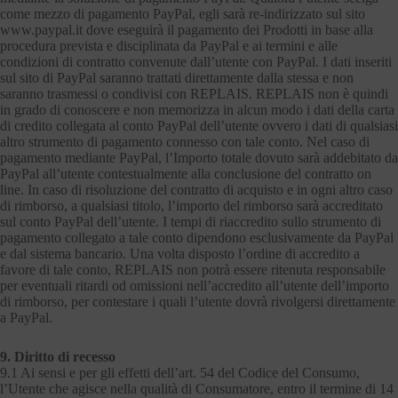
come mezzo di pagamento PayPal, egli sarà re-indirizzato sul sito
www.paypal.it dove eseguirà il pagamento dei Prodotti in base alla
procedura prevista e disciplinata da PayPal e ai termini e alle
condizioni di contratto convenute dall’utente con PayPal. I dati inseriti
sul sito di PayPal saranno trattati direttamente dalla stessa e non
saranno trasmessi o condivisi con REPLAIS. REPLAIS non è quindi
in grado di conoscere e non memorizza in alcun modo i dati della carta
di credito collegata al conto PayPal dell’utente ovvero i dati di qualsiasi
altro strumento di pagamento connesso con tale conto. Nel caso di
pagamento mediante PayPal, l’Importo totale dovuto sarà addebitato da
PayPal all’utente contestualmente alla conclusione del contratto on
line. In caso di risoluzione del contratto di acquisto e in ogni altro caso
di rimborso, a qualsiasi titolo, l’importo del rimborso sarà accreditato
sul conto PayPal dell’utente. I tempi di riaccredito sullo strumento di
pagamento collegato a tale conto dipendono esclusivamente da PayPal
e dal sistema bancario. Una volta disposto l’ordine di accredito a
favore di tale conto, REPLAIS non potrà essere ritenuta responsabile
per eventuali ritardi od omissioni nell’accredito all’utente dell’importo
di rimborso, per contestare i quali l’utente dovrà rivolgersi direttamente
a PayPal.
9. Diritto di recesso
9.1 Ai sensi e per gli effetti dell’art. 54 del Codice del Consumo,
l’Utente che agisce nella qualità di Consumatore, entro il termine di 14