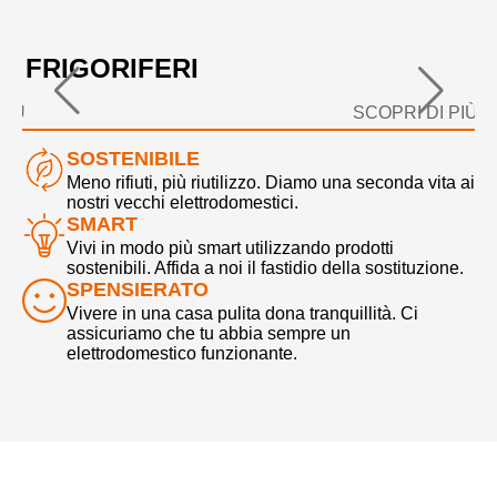
FRIGORIFERI
L
PIÙ
SCOPRI DI PIÙ
SOSTENIBILE
Meno rifiuti, più riutilizzo. Diamo una seconda vita ai
nostri vecchi elettrodomestici.
SMART
Vivi in modo più smart utilizzando prodotti
sostenibili. Affida a noi il fastidio della sostituzione.
SPENSIERATO
Vivere in una casa pulita dona tranquillità. Ci
assicuriamo che tu abbia sempre un
elettrodomestico funzionante.