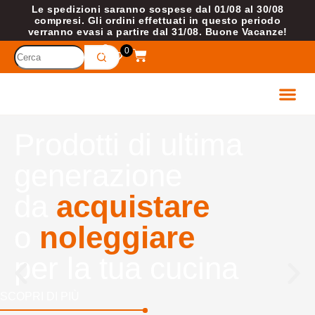
Le spedizioni saranno sospese dal 01/08 al 30/08
compresi. Gli ordini effettuati in questo periodo
verranno evasi a partire dal 31/08. Buone Vacanze!
0
ETTROD
VELL
Prodotti di ultima
generazione
da
acquistare
o
noleggiare
per la tua cucina
SCOPRI DI PIÙ