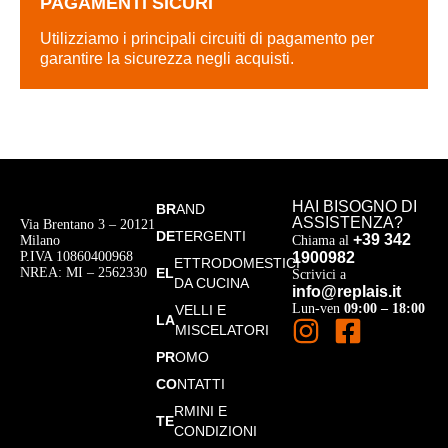
PAGAMENTI SICURI
Utilizziamo i principali circuiti di pagamento per
garantire la sicurezza negli acquisti.
HAI BISOGNO DI
BR
AND
ASSISTENZA?
Via Brentano 3 – 20121
DE
TERGENTI
+39 342
Milano
Chiama al
P.IVA 10860400968
1900982
ETTRODOMESTICI
NREA: MI – 2562330
EL
Scrivici a
DA CUCINA
info@replais.it
Lun-ven
09:00 – 18:00
VELLI E
LA
MISCELATORI
PR
OMO
CO
NTATTI
RMINI E
TE
CONDIZIONI