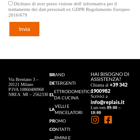
Dichiaro di aver preso visione dell' informativa per il
trattamento dei dati personali ex GDPR Regolamento Europeo
2016/679
Invia
HAI BISOGNO DI
BR
AND
ASSISTENZA?
Via Brentano 3 –
DE
TERGENTI
+39 342
20121 Milano
Chiama al
P.IVA 10860400968
1900982
ETTRODOMESTICI
EL
NREA: MI – 2562330
Scrivici a
DA CUCINA
info@replais.it
VELLI E
Lun-ven
09:00 –
LA
MISCELATORI
18:00
PR
OMO
CO
NTATTI
RMINI E