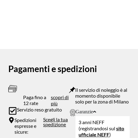
Pagamenti e spedizioni
Il servizio di noleggio è al
momento disponibile
Paga fino a
scopri di
solo per la zona di Milano
12 rate
più
Servizio reso gratuito
Garanzie
Scegli la tua
Spedizioni
3 anni NEFF
spedizione
espresse e
(registrandosi sul
sito
sicure:
ufficiale NEFF
)