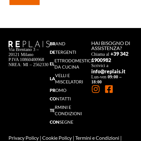
HAI BISOGNO DI
BR
AND
ASSISTENZA?
Via Brentano 3 –
DE
TERGENTI
+39 342
Chiama al
20121 Milano
1900982
P.IVA 10860400968
ETTRODOMESTICI
EL
NREA: MI – 2562330
Scrivici a
DA CUCINA
info@replais.it
VELLI E
Lun-ven
09:00 –
LA
MISCELATORI
18:00
PR
OMO
CO
NTATTI
RMINI E
TE
CONDIZIONI
CON
SEGNE
Privacy Policy
|
Cookie Policy
|
Termini e Condizioni
|