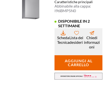
Caratteristiche principali
Abbinabile alla cappa:
I96BMP5N0
DISPONIBILE IN 2
SETTIMANE
Scheda
Lista dei
Chiedi
Tecnica
desideri
informazi
oni
AGGIUNGI AL
CARRELLO