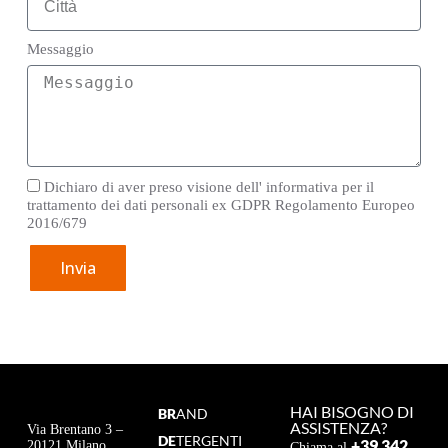
Messaggio
Dichiaro di aver preso visione dell' informativa per il
trattamento dei dati personali ex GDPR Regolamento Europeo
2016/679
Invia
HAI BISOGNO DI
BR
AND
ASSISTENZA?
Via Brentano 3 –
DE
TERGENTI
+39 342
20121 Milano
Chiama al