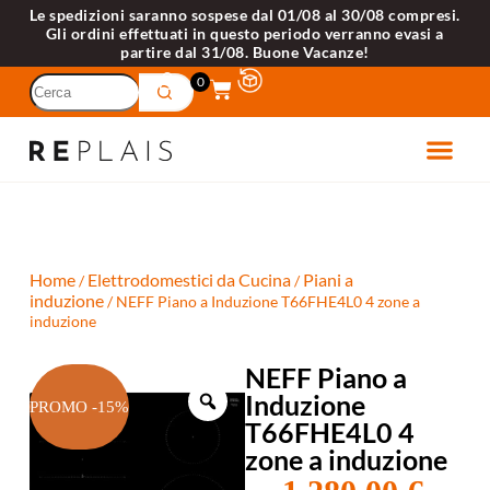
Le spedizioni saranno sospese dal 01/08 al 30/08 compresi.
Gli ordini effettuati in questo periodo verranno evasi a
partire dal 31/08. Buone Vacanze!
0
ETTRODOME
VELLI 
Home
Elettrodomestici da Cucina
Piani a
/
/
induzione
/ NEFF Piano a Induzione T66FHE4L0 4 zone a
induzione
NEFF Piano a
Induzione
PROMO -15%
T66FHE4L0 4
zone a induzione