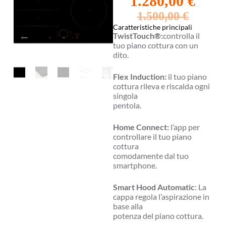
1.280,00
€
1.500,00
€
Caratteristiche principali
TwistTouch®:
controlla il
tuo piano cottura con un
dito.
Flex Induction:
il tuo piano
cottura rileva e riscalda ogni
singola
pentola.
Home Connect:
l’app per
controllare il tuo piano
cottura
comodamente dal tuo
smartphone.
Smart Hood Automatic
: La
cappa regola l’aspirazione in
base alla
potenza del piano cottura.