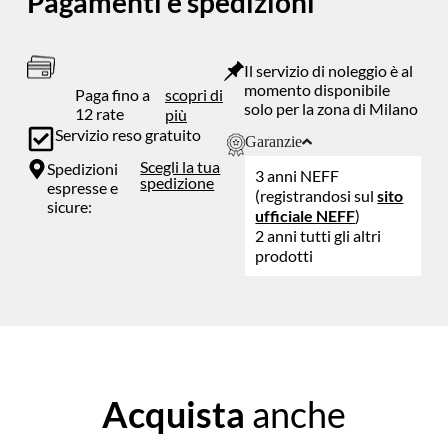
Pagamenti e spedizioni
Il servizio di noleggio è al
momento disponibile
Paga fino a
scopri di
solo per la zona di Milano
12 rate
più
Servizio reso gratuito
Garanzie
Scegli la tua
Spedizioni
3 anni NEFF
spedizione
espresse e
(registrandosi sul
sito
sicure:
ufficiale NEFF
)
2 anni tutti gli altri
prodotti
Acquista
anche