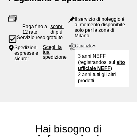
Il servizio di noleggio è
al momento disponibile
Paga fino a
scopri
solo per la zona di
12 rate
di più
Milano
Servizio reso gratuito
Garanzie
Scegli la
Spedizioni
tua
espresse e
3 anni NEFF
spedizione
sicure:
(registrandosi sul
sito
ufficiale NEFF
)
2 anni tutti gli altri
prodotti
Hai bisogno di