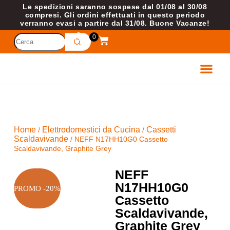
Le spedizioni saranno sospese dal 01/08 al 30/08
compresi. Gli ordini effettuati in questo periodo
verranno evasi a partire dal 31/08. Buone Vacanze!
0
ETTRODOM
VELLI
Home
Elettrodomestici da Cucina
Cassetti
/
/
Scaldavivande
/ NEFF N17HH10G0 Cassetto
Scaldavivande, Graphite Grey
NEFF
N17HH10G0
PROMO -20%
Cassetto
Scaldavivande,
Graphite Grey