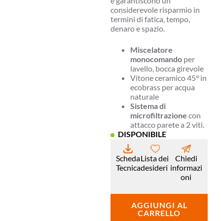
e garantiscono un
considerevole risparmio in
termini di fatica, tempo,
denaro e spazio.
Miscelatore
monocomando
per
lavello, bocca girevole
Vitone ceramico 45° in
ecobrass per acqua
naturale
Sistema di
microfiltrazione
con
attacco parete a 2 viti.
DISPONIBILE
Scheda
Lista dei
Chiedi
Tecnica
desideri
informazi
oni
AGGIUNGI AL
CARRELLO