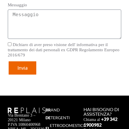
Messaggio
Dichiaro di aver preso visione dell' informativa per il
trattamento dei dati personali ex GDPR Regolamento Europeo
2016/679
Invia
HAI BISOGNO DI
BR
AND
ASSISTENZA?
Via Brentano 3 –
DE
TERGENTI
+39 342
Chiama al
20121 Milano
1900982
P.IVA 10860400968
ETTRODOMESTICI
EL