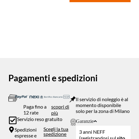
Pagamenti e spedizioni
Il servizio di noleggio è al
momento disponibile
Paga fino a
scopri di
solo per la zona di Milano
12 rate
più
Servizio reso gratuito
Garanzie
Scegli la tua
Spedizioni
3 anni NEFF
spedizione
espresse e
(registrandosi sul
sito