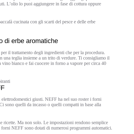
uti. L’olio lo puoi aggiungere in fase di cottura oppure
baccalà cucinata con gli scarti del pesce e delle erbe
to di erbe aromatiche
 per il trattamento degli ingredienti che per la procedura.
in una teglia insieme a un trito di verdure. Ti consigliamo il
n vino bianco e fai cuocere in forno a vapore per circa 40
iranti
FF
 elettrodomestici giusti. NEFF ha nel suo roster i forni
 sono quelli da incasso o quelli compatti in base alla
e le ricette. Ma non solo. Le impostazioni rendono semplice
he i forni NEFF sono dotati di numerosi programmi automatici.