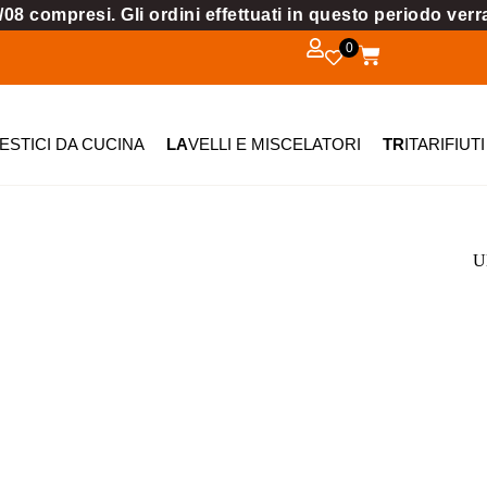
08 compresi. Gli ordini effettuati in questo periodo ver
0
STICI DA CUCINA
LA
VELLI E MISCELATORI
TR
ITARIFIUTI
Ul