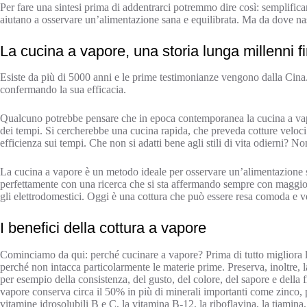
Per fare una sintesi prima di addentrarci potremmo dire così: semplificano
aiutano a osservare un’alimentazione sana e equilibrata. Ma da dove na
La cucina a vapore, una storia lunga millenni fin
Esiste da più di 5000 anni e le prime testimonianze vengono dalla Cina. S
confermando la sua efficacia.
Qualcuno potrebbe pensare che in epoca contemporanea la cucina a vap
dei tempi. Si cercherebbe una cucina rapida, che preveda cotture veloci 
efficienza sui tempi. Che non si adatti bene agli stili di vita odierni? No
La cucina a vapore è un metodo ideale per osservare un’alimentazione san
perfettamente con una ricerca che si sta affermando sempre con maggiore 
gli elettrodomestici. Oggi è una cottura che può essere resa comoda e v
I benefici della cottura a vapore
Cominciamo da qui: perché cucinare a vapore? Prima di tutto migliora la 
perché non intacca particolarmente le materie prime. Preserva, inoltre, l
per esempio della consistenza, del gusto, del colore, del sapore e della f
vapore conserva circa il 50% in più di minerali importanti come zinco, p
vitamine idrosolubili B e C, la vitamina B-12, la riboflavina, la tiamina