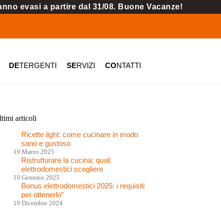
ranno evasi a partire dal 31/08. Buone Vacanze!
DE
TERGENTI
SE
RVIZI
CO
NTATTI
timi articoli
Ricette light: come cucinare in modo
sano e gustoso
19 Marzo 2025
Ristrutturare la cucina: quali
elettrodomestici scegliere
10 Gennaio 2025
Bonus elettrodomestici 2025: i requisiti
per ottenerlo”
19 Dicembre 2024