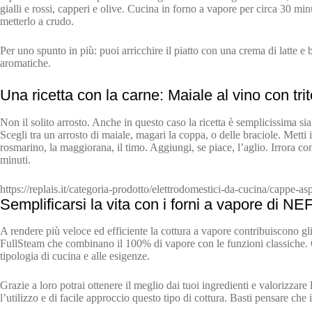
gialli e rossi, capperi e olive. Cucina in forno a vapore per circa 30 min
metterlo a crudo.
Per uno spunto in più: puoi arricchire il piatto con una crema di latte e 
aromatiche.
Una ricetta con la carne: Maiale al vino con tri
Non il solito arrosto. Anche in questo caso la ricetta è semplicissima sia
Scegli tra un arrosto di maiale, magari la coppa, o delle braciole. Metti 
rosmarino, la maggiorana, il timo. Aggiungi, se piace, l’aglio. Irrora co
minuti.
https://replais.it/categoria-prodotto/elettrodomestici-da-cucina/cappe-asp
Semplificarsi la vita con i forni a vapore di NE
A rendere più veloce ed efficiente la cottura a vapore contribuiscono gli
FullSteam che combinano il 100% di vapore con le funzioni classiche. Ci
tipologia di cucina e alle esigenze.
Grazie a loro potrai ottenere il meglio dai tuoi ingredienti e valorizzar
l’utilizzo e di facile approccio questo tipo di cottura. Basti pensare c