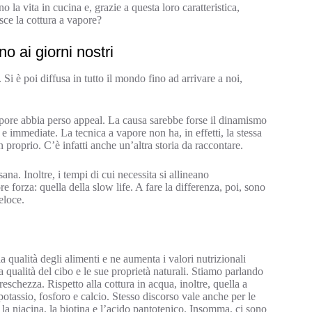
 la vita in cucina e, grazie a questa loro caratteristica,
sce la cottura a vapore?
o ai giorni nostri
i è poi diffusa in tutto il mondo fino ad arrivare a noi,
ore abbia perso appeal. La causa sarebbe forse il dinamismo
e immediate. La tecnica a vapore non ha, in effetti, la stessa
n proprio. C’è infatti anche un’altra storia da raccontare.
a. Inoltre, i tempi di cui necessita si allineano
forza: quella della slow life. A fare la differenza, poi, sono
eloce.
qualità degli alimenti e ne aumenta i valori nutrizionali
a qualità del cibo e le sue proprietà naturali. Stiamo parlando
reschezza. Rispetto alla cottura in acqua, inoltre, quella a
otassio, fosforo e calcio. Stesso discorso vale anche per le
, la niacina, la biotina e l’acido pantotenico. Insomma, ci sono