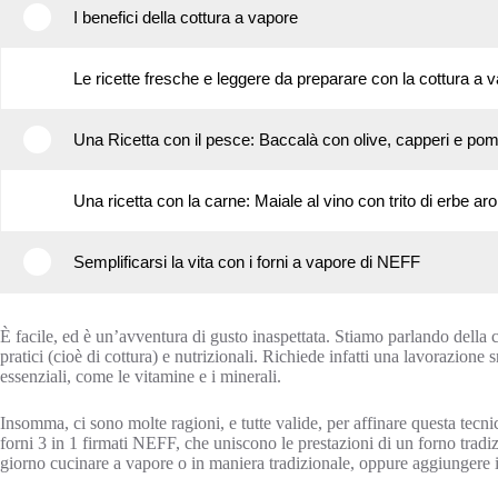
2
I benefici della cottura a vapore
3
Le ricette fresche e leggere da preparare con la cottura a v
4
Una Ricetta con il pesce: Baccalà con olive, capperi e pom
5
Una ricetta con la carne: Maiale al vino con trito di erbe a
6
Semplificarsi la vita con i forni a vapore di NEFF
È facile, ed è un’avventura di gusto inaspettata. Stiamo parlando della c
pratici (cioè di cottura) e nutrizionali. Richiede infatti una lavorazione s
essenziali, come le vitamine e i minerali.
Insomma, ci sono molte ragioni, e tutte valide, per affinare questa tecnic
forni 3 in 1 firmati NEFF, che uniscono le prestazioni di un forno tradi
giorno cucinare a vapore o in maniera tradizionale, oppure aggiungere 