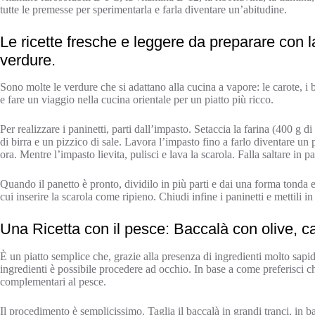
tutte le premesse per sperimentarla e farla diventare un’abitudine.
Le ricette fresche e leggere da preparare con la
verdure.
Sono molte le verdure che si adattano alla cucina a vapore: le carote, i 
e fare un viaggio nella cucina orientale per un piatto più ricco.
Per realizzare i paninetti, parti dall’impasto. Setaccia la farina (400 g di
di birra e un pizzico di sale. Lavora l’impasto fino a farlo diventare un p
ora. Mentre l’impasto lievita, pulisci e lava la scarola. Falla saltare in 
Quando il panetto è pronto, dividilo in più parti e dai una forma tonda e
cui inserire la scarola come ripieno. Chiudi infine i paninetti e mettili i
Una Ricetta con il pesce: Baccalà con olive, c
È un piatto semplice che, grazie alla presenza di ingredienti molto sapid
ingredienti è possibile procedere ad occhio. In base a come preferisci che
complementari al pesce.
Il procedimento è semplicissimo. Taglia il baccalà in grandi tranci, in b