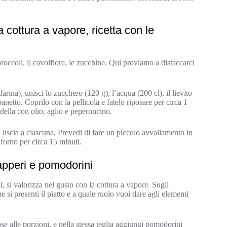
 cottura a vapore, ricetta con le
broccoli, il cavolfiore, le zucchine. Qui proviamo a distaccarci
 farina), unisci lo zucchero (120 g), l’acqua (200 cl), il lievito
anetto. Coprilo con la pellicola e fatelo riposare per circa 1
padella con olio, aglio e peperoncino.
 liscia a ciascuna. Prevedi di fare un piccolo avvallamento in
n forno per circa 15 minuti.
apperi e pomodorini
i, si valorizza nel gusto con la cottura a vapore. Sugli
 si presenti il piatto e a quale ruolo vuoi dare agli elementi
ase alle porzioni, e nella stessa teglia aggiungi pomodorini